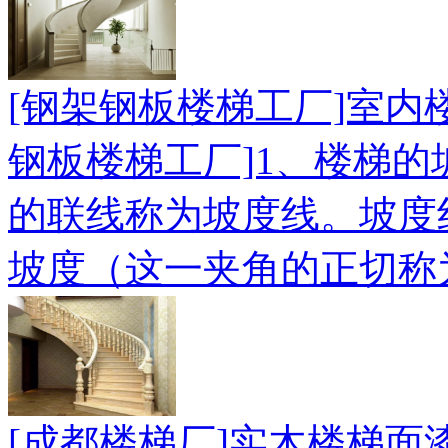
[钢架钢板楼梯工厂]室内
钢板楼梯工厂]1、楼梯的
的联线称为坡度线。坡度
坡度（这一夹角的正切称
[成都楼梯厂]实木楼梯面