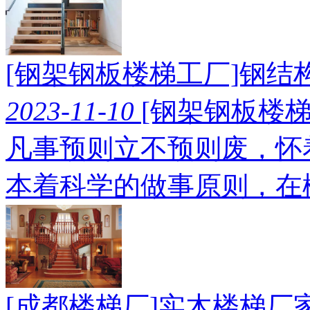
[钢架钢板楼梯工厂]钢结
2023-11-10
[钢架钢板楼梯
凡事预则立不预则废，怀
本着科学的做事原则，在
[成都楼梯厂]实木楼梯厂